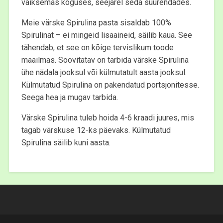
väiksemas koguses, seejärel seda suurendades.
Meie värske Spirulina pasta sisaldab 100%
Spirulinat – ei mingeid lisaaineid, säilib kaua. See
tähendab, et see on kõige tervislikum toode
maailmas. Soovitatav on tarbida värske Spirulina
ühe nädala jooksul või külmutatult aasta jooksul.
Külmutatud Spirulina on pakendatud portsjonitesse.
Seega hea ja mugav tarbida.
Värske Spirulina tuleb hoida 4-6 kraadi juures, mis
tagab värskuse 12-ks päevaks. Külmutatud
Spirulina säilib kuni aasta.